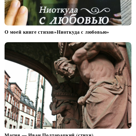
м
О моей книге стихов»Ниоткуда с любовью»
Магия — Иван Полторацкий (стихи)