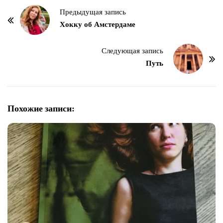
Н
Предыдущая запись
а
Хокку об Амстердаме
в
и
Следующая запись
г
Путь
а
ц
и
Похожие записи:
я
п
о
з
а
п
и
с
я