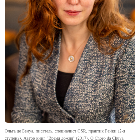
Ольга де Бенуа, писатель, специалист GSR, практик Рейки (2-я
ступень). Автор книг "Время дождя" (2017), O Choro da Chuva