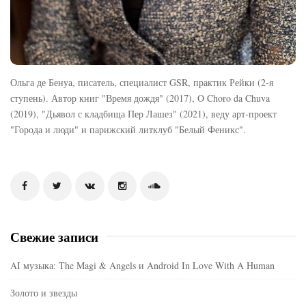
Ольга де Бенуа, писатель, специалист GSR, практик Рейки (2-я
ступень). Автор книг "Время дождя" (2017), O Choro da Chuva
(2019), "Дьявол с кладбища Пер Лашез" (2021), веду арт-проект
"Города и люди" и парижский литклуб "Белый Феникс".
Свежие записи
AI музыка: The Magi & Angels и Android In Love With A Human
Золото и звезды