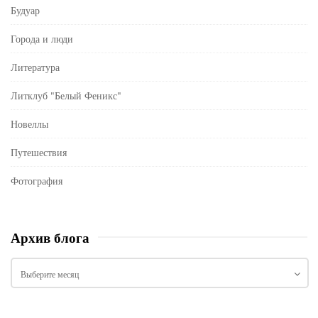
Будуар
Города и люди
Литература
Литклуб "Белый Феникс"
Новеллы
Путешествия
Фотография
Архив блога
А
р
х
и