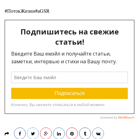
#ПотокЖизни
#aGSR