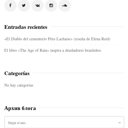
S
i
t
e
Entradas recientes
S
i
«El Diablo del cementerio Père-Lachaise» (reseña de Elena Reid)
d
El libro «The Age of Rain» inspira a diseñadores brasileños
e
b
a
Categorías
r
No hay categorías
Архив блога
А
р