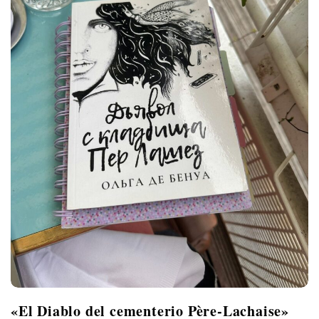
s
«El Diablo del cementerio Père-Lachaise»