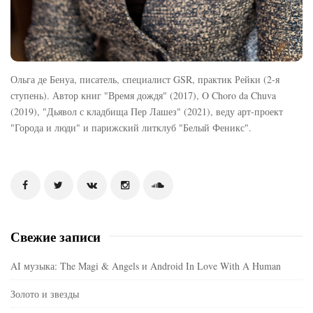
Ольга де Бенуа, писатель, специалист GSR, практик Рейки (2-я
ступень). Автор книг "Время дождя" (2017), O Choro da Chuva
(2019), "Дьявол с кладбища Пер Лашез" (2021), веду арт-проект
"Города и люди" и парижский литклуб "Белый Феникс".
Свежие записи
AI музыка: The Magi & Angels и Android In Love With A Human
Золото и звезды