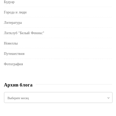
Будуар
Города и люди
Литература
Литклуб "Белый Феникс"
Новеллы
Путешествия
Фотография
Архив блога
А
р
х
и