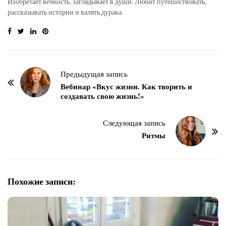
Изобретает вечность, заглядывает в души. Любит путешествовать,
рассказывать истории и валять дурака.
Н
Предыдущая запись
а
Вебинар «Вкус жизни. Как творить и
создавать свою жизнь!»
в
и
г
Следующая запись
Ритмы
а
ц
и
я
Похожие записи:
п
о
з