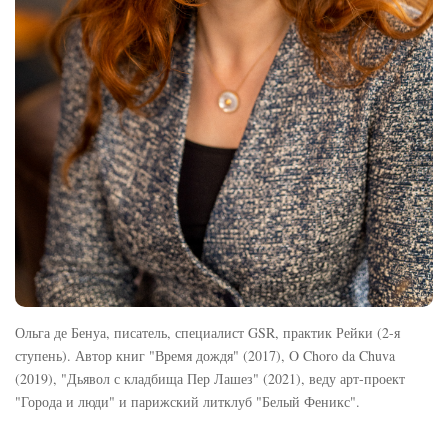
Ольга де Бенуа, писатель, специалист GSR, практик Рейки (2-я
ступень). Автор книг "Время дождя" (2017), O Choro da Chuva
(2019), "Дьявол с кладбища Пер Лашез" (2021), веду арт-проект
"Города и люди" и парижский литклуб "Белый Феникс".