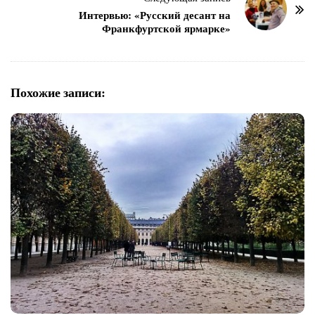
г
Интервью: «Русский десант на
Франкфуртской ярмарке»
а
ц
и
я
Похожие записи:
п
о
з
а
п
и
с
я
м