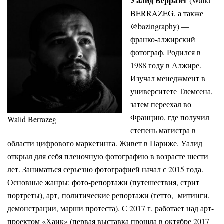
Уалид Берразег
(Walid
BERRAZEG, а также
@bazingraphy) —
франко-алжирский
фотограф. Родился в
1988 году в Алжире.
Изучал менеджмент в
университете Тлемсена,
затем переехал во
Францию, где получил
Walid Berrazeg
степень магистра в
области цифрового маркетинга. Живет в Париже. Уалид
открыл для себя пленочную фотографию в возрасте шести
лет. Заниматься серьезно фотографией начал с 2015 года.
Основные жанры: фото-репортажи (путешествия, стрит
портреты), арт, политические репортажи (гетто, митинги,
демонстрации, марши протеста). С 2017 г. работает над арт-
проектом «Хаик» (первая выставка прошла в октябре 2017