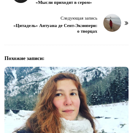
«Мысли приходят в сером»
в
и
г
Следующая запись
«Цитадель» Антуана де Сент-Экзюпери:
а
о творцах
ц
и
я
Похожие записи:
п
о
з
а
п
и
с
я
м