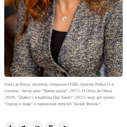
Ольга де Бенуа, писатель, специалист GSR, практик Рейки (2-я
ступень). Автор книг "Время дождя" (2017), O Choro da Chuva
(2019), "Дьявол с кладбища Пер Лашез" (2021), веду арт-проект
"Города и люди" и парижский литклуб "Белый Феникс".