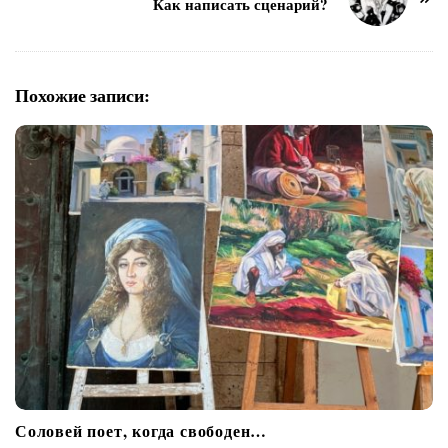
Как написать сценарий?
а
ц
и
я
Похожие записи:
п
о
з
а
п
и
с
я
м
Соловей поет, когда свободен…