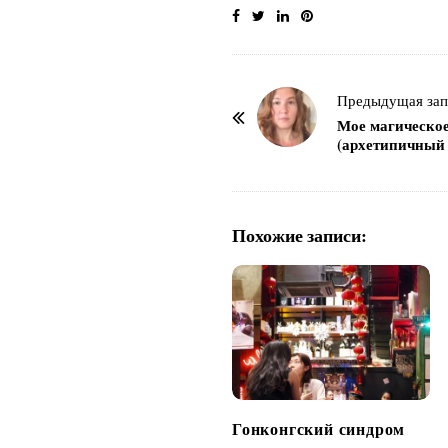
Н
Предыдущая зап
а
Мое магическое
(архетипичный 
в
и
г
а
Похожие записи:
ц
и
я
п
о
з
а
Гонконгский синдром
п