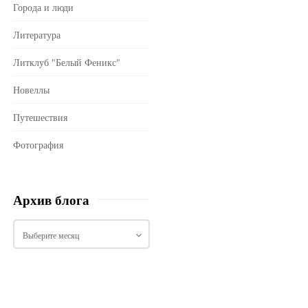
Города и люди
Литература
Литклуб "Белый Феникс"
Новеллы
Путешествия
Фотография
Архив блога
А
р
х
и
в
б