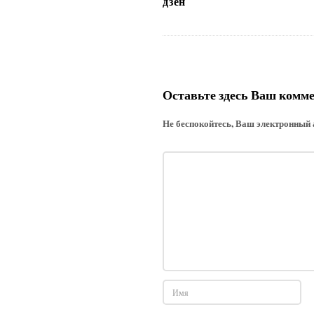
дзен
и
с
я
м
Оставьте здесь Ваш комм
Не беспокойтесь, Ваш электронный 