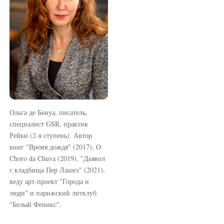
i
d
e
b
a
r
Ольга де Бенуа, писатель,
специалист GSR, практик
Рейки (2-я ступень). Автор
книг "Время дождя" (2017), O
Choro da Chuva (2019), "Дьявол
с кладбища Пер Лашез" (2021),
веду арт-проект "Города и
люди" и парижский литклуб
"Белый Феникс".