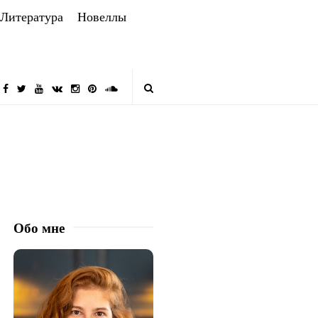
Литература
Новеллы
Обо мне
S
i
t
e
S