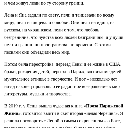
и чем живут люди по ту сторону границ.
Лена и Яна ездили по свету, пели и танцевали по всему
миру, пели и танцевали о любви. Они пели на идиш, на
русском, на украинском, пели о том, что любовь
безгранична, что чувства всех людей безграничны, и у души
нет ни границ, ни пространства, ни времени. С этими
песнями они объездили весь мир.
Потом была перестройка, переезд Лены и ее жизнь в США,
браки, рождения детей, переезд в Париж, воспитание детей,
мучительное затишье в творчестве. И вот – несколько лет
назад наконец произошло ее радостное возвращение в мир
литературы, музыки и творчества.
«Проза Парижской
В 2019 г. у Лены вышла чудесная книга
Жизни»
, готовится выйти в свет вторая «Белая Черешня». Я
решила поговорить с Леной о самом сокровенном – о Боге,
творчестве, судьбе рода и о любви. О том, что нас обеих