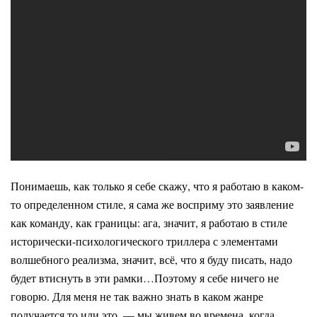
Понимаешь, как только я себе скажу, что я работаю в каком-
то определенном стиле, я сама же восприму это заявление
как команду, как границы: ага, значит, я работаю в стиле
исторически-психологического триллера с элементами
волшебного реализма, значит, всё, что я буду писать, надо
будет втиснуть в эти рамки…Поэтому я себе ничего не
говорю. Для меня не так важно знать в каком жанре
получается то или это, — мы живем во времена, когда