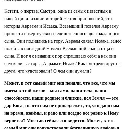
Кстати, о жертве. Смотри, одна из самых известных в
нашей цивилизации историй жертвоприношений, это
история Авраама и Исаака. Всевышний повелел Аврааму
принести в жертву своего единственного, долгожданного
сына. Они поднялись на гору, Авраам связал Исаака, занёс
нож и…в последний момент Всевышний спас и отца и
сына. И вот я с недавних пор спрашиваю себя: а как они
спускались с горы, Авраам и Исаак? Как смотрели друг на
друга, что чувствовали? О чем они думали?
Может, в тот самый миг они поняли, что все, что мы
имеем в этой жизни – мы сами, наши тела, наши
способности, наши родные и близкие, вся Земля — это
дар Бога, то, что нам не принадлежит, то, что дано нам
на время, взаймы, и рано или поздно все равно к Нему
вернется? Мне так сейчас это видится. Может, в тот
самый миг они почувствовали безграничную любовь и