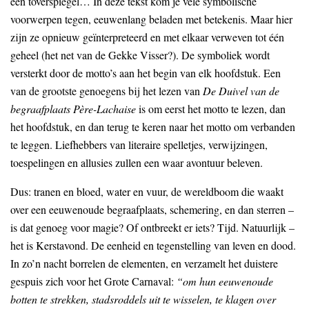
een toverspiegel… In deze tekst kom je vele symbolische
voorwerpen tegen, eeuwenlang beladen met betekenis. Maar hier
zijn ze opnieuw geïnterpreteerd en met elkaar verweven tot één
geheel (het net van de Gekke Visser?). De symboliek wordt
versterkt door de motto’s aan het begin van elk hoofdstuk. Een
van de grootste genoegens bij het lezen van
De Duivel van de
begraafplaats Père-Lachaise
is om eerst het motto te lezen, dan
het hoofdstuk, en dan terug te keren naar het motto om verbanden
te leggen. Liefhebbers van literaire spelletjes, verwijzingen,
toespelingen en allusies zullen een waar avontuur beleven.
Dus: tranen en bloed, water en vuur, de wereldboom die waakt
over een eeuwenoude begraafplaats, schemering, en dan sterren –
is dat genoeg voor magie? Of ontbreekt er iets? Tijd. Natuurlijk –
het is Kerstavond. De eenheid en tegenstelling van leven en dood.
In zo’n nacht borrelen de elementen, en verzamelt het duistere
gespuis zich voor het Grote Carnaval:
“om hun eeuwenoude
botten te strekken, stadsroddels uit te wisselen, te klagen over