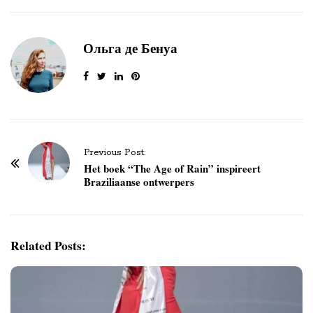
Ольга де Бенуа
P
Previous Post:
o
Het boek “The Age of Rain” inspireert
Braziliaanse ontwerpers
s
t
N
a
Related Posts:
v
i
g