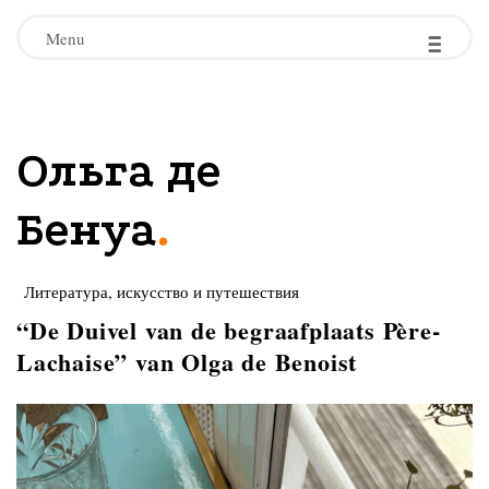
-
-
-
Menu
Ольга де
.
Бенуа
Литература, искусство и путешествия
“De Duivel van de begraafplaats Père-
Lachaise” van Olga de Benoist