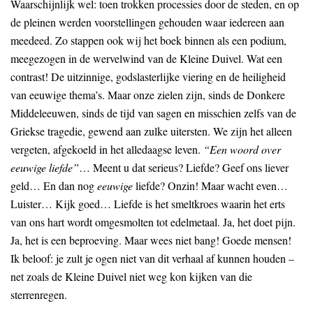
Waarschijnlijk wel: toen trokken processies door de steden, en op
de pleinen werden voorstellingen gehouden waar iedereen aan
meedeed. Zo stappen ook wij het boek binnen als een podium,
meegezogen in de wervelwind van de Kleine Duivel. Wat een
contrast! De uitzinnige, godslasterlijke viering en de heiligheid
van eeuwige thema’s. Maar onze zielen zijn, sinds de Donkere
Middeleeuwen, sinds de tijd van sagen en misschien zelfs van de
Griekse tragedie, gewend aan zulke uitersten. We zijn het alleen
vergeten, afgekoeld in het alledaagse leven.
“Een woord over
eeuwige liefde”
… Meent u dat serieus? Liefde? Geef ons liever
geld… En dan nog
eeuwige
liefde? Onzin! Maar wacht even…
Luister… Kijk goed… Liefde is het smeltkroes waarin het erts
van ons hart wordt omgesmolten tot edelmetaal. Ja, het doet pijn.
Ja, het is een beproeving. Maar wees niet bang! Goede mensen!
Ik beloof: je zult je ogen niet van dit verhaal af kunnen houden –
net zoals de Kleine Duivel niet weg kon kijken van die
sterrenregen.