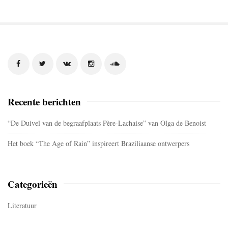
S
i
t
e
Recente berichten
S
i
“De Duivel van de begraafplaats Père-Lachaise” van Olga de Benoist
d
Het boek “The Age of Rain” inspireert Braziliaanse ontwerpers
e
b
a
Categorieën
r
Literatuur