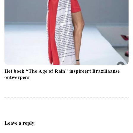
a
t
i
o
n
Het boek “The Age of Rain” inspireert Braziliaanse
ontwerpers
Leave a reply: