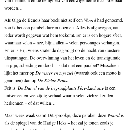
van maanlicht en de heiligheid van eeuwige liefde maar voelbaar
worden…
Als Olga de Benois haar boek niet zelf een
Woord
had genoemd,
zou ik het een parabel durven noemen. Alles is afgewogen, aan
ieder wordt gegeven wat hem toekomt. En er is een hogere sfeer,
waarnaar velen – nee, bijna allen – velen personages verlangen.
En er is Hij, wiens stralende dag volgt op de nacht van duistere
uitspattingen. De overwinning van het leven en de transfiguratie
na pijn, scheiding en dood – is dat niet een parabel? Misschien
lijkt het meer op
De visser en zijn ziel
(waaruit ook een motto is
genomen) dan op
De Kleine Prins
.
Feit is:
De Duivel van de begraafplaats Père-Lachaise
is een
universeel en veelzijdig verhaal waarin velen zichzelf zullen
herkennen – of dat willen…
Maar wees waakzaam! Dit sprookje, deze parabel, deze
Woord
is
als de spiegel van de Harige Heks – het zal je tonen zoals je