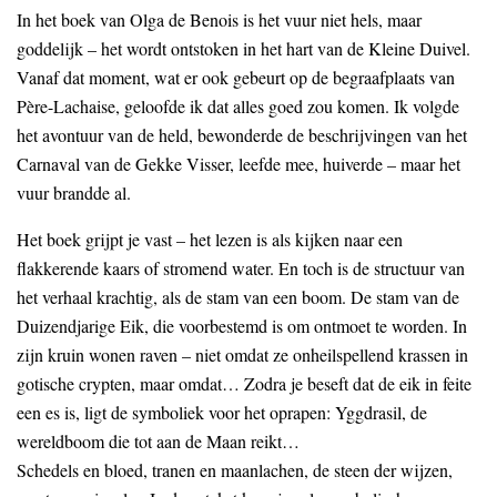
In het boek van Olga de Benois is het vuur niet hels, maar
goddelijk – het wordt ontstoken in het hart van de Kleine Duivel.
Vanaf dat moment, wat er ook gebeurt op de begraafplaats van
Père-Lachaise, geloofde ik dat alles goed zou komen. Ik volgde
het avontuur van de held, bewonderde de beschrijvingen van het
Carnaval van de Gekke Visser, leefde mee, huiverde – maar het
vuur brandde al.
Het boek grijpt je vast – het lezen is als kijken naar een
flakkerende kaars of stromend water. En toch is de structuur van
het verhaal krachtig, als de stam van een boom. De stam van de
Duizendjarige Eik, die voorbestemd is om ontmoet te worden. In
zijn kruin wonen raven – niet omdat ze onheilspellend krassen in
gotische crypten, maar omdat… Zodra je beseft dat de eik in feite
een es is, ligt de symboliek voor het oprapen: Yggdrasil, de
wereldboom die tot aan de Maan reikt…
Schedels en bloed, tranen en maanlachen, de steen der wijzen,