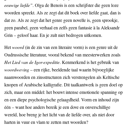
eeuwige liefde”
. Olga de Benois is een schrijfster die geen loze
woorden spreekt. Als ze zegt dat dit boek over liefde gaat, dan is
dat zo. Als ze zegt dat het genre geen novelle is, geen sprookje,
geen parabel, geen verhaal en zelfs geen fantasie à la Aleksandr
Grin – geloof haar. En je zult niet bedrogen uitkomen.
Het
woord
(in de zin van een literaire vorm) is een genre uit de
Oudrussische literatuur, vooral bekend van meesterwerken zoals
Het Lied van de Igor-expeditie
. Kenmerkend is het gebruik van
woordweving
– een rijke, beeldende taal waarin bijvoeglijke
naamwoorden en zinsstructuren zich verstrengelen als Keltische
knopen of Arabische kalligrafie. Dit taalkantwerk is geen doel op
zich, maar een middel: het bouwt intense emotionele spanning op
en een diepe psychologische gelaagdheid. Vorm en inhoud zijn
één – want hoe anders bereik je een dove en onverschillige
wereld, hoe breng je het licht van de liefde over, als niet door
harten in vuur en vlam te zetten met woorden?