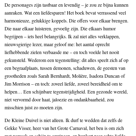
De personages zijn tastbaar en levendig – je zou ze bijna kunnen
aanraken. Wat een liefdesparen! Het boek bevat verrassend veel
harmonieuze, gelukkige koppels. Die offers voor elkaar brengen.
Die naar elkaar luisteren, gevoelig zijn. Die elkaars humor
begrijpen – iets heel belangrijks. Ik zal niet alles verklappen,
nieuwsgierige lezer, maar geloof me: het aantal oprecht
liefhebbende zielen verbaasde me – en toch voelde het nooit
gekunsteld. Wederom een tegenstelling: dit alles speelt zich af op
een begraafplaats, tussen demonen, schaduwen, de geesten van
grootheden zoals Sarah Bernhardt, Molière, Isadora Duncan of
Jim Morrison – en toch: zoveel liefde, zoveel bereidheid om te
helpen… Een schijnbare tegenstrijdigheid. Een gezonde wereld,
niet vervormd door haat, jaloezie en ondankbaarheid, zou
misschien juist zo moeten zijn.
De Kleine Duivel is niet alleen. Ik durf te wedden dat zelfs de
Gekke Visser, heer van het Grote Carnaval, het beu is om zich
met namaak en schijn te omringen, en hunkert naar echte liefde…