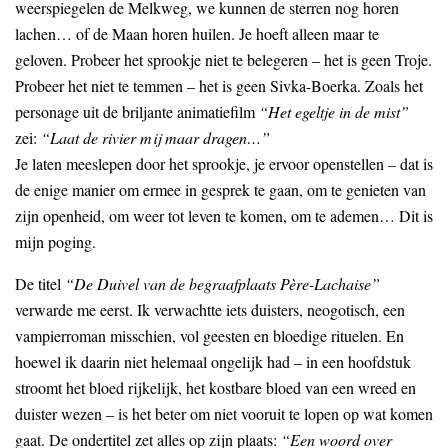
weerspiegelen de Melkweg, we kunnen de sterren nog horen
lachen… of de Maan horen huilen. Je hoeft alleen maar te
geloven. Probeer het sprookje niet te belegeren – het is geen Troje.
Probeer het niet te temmen – het is geen Sivka-Boerka. Zoals het
personage uit de briljante animatiefilm
“Het egeltje in de mist”
zei:
“Laat de rivier mij maar dragen…”
Je laten meeslepen door het sprookje, je ervoor openstellen – dat is
de enige manier om ermee in gesprek te gaan, om te genieten van
zijn openheid, om weer tot leven te komen, om te ademen… Dit is
mijn poging.
De titel
“De Duivel van de begraafplaats Père-Lachaise”
verwarde me eerst. Ik verwachtte iets duisters, neogotisch, een
vampierroman misschien, vol geesten en bloedige rituelen. En
hoewel ik daarin niet helemaal ongelijk had – in een hoofdstuk
stroomt het bloed rijkelijk, het kostbare bloed van een wreed en
duister wezen – is het beter om niet vooruit te lopen op wat komen
gaat. De ondertitel zet alles op zijn plaats:
“Een woord over